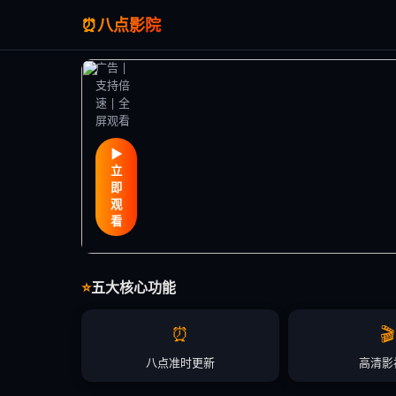
片
⏰
八点影院
高清免
费 | 无
广告 |
支持倍
速 | 全
屏观看
▶
立
即
观
看
⭐
五大核心功能
⏰
🎬
八点准时更新
高清影