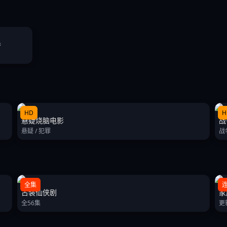
番
HD
H
悬疑烧脑电影
战
悬疑 / 犯罪
战
全集
古装仙侠剧
家
全56集
更