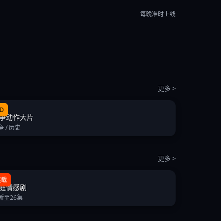
每晚准时上线
更多 >
D
争动作大片
争 / 历史
更多 >
连载
庭情感剧
新至26集