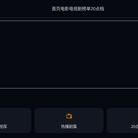
首页
电影
电视剧
榜单
20点档
📺
视库
热播剧集
20